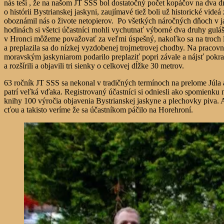
nás teší , že na našom JT SSS bol dostatočný počet kopáčov na dva 
o histórii Bystrianskej jaskyni, zaujímavé tiež boli už historické vi
oboznámil nás o živote netopierov. Po všetkých náročných dňoch v jas
hodinách si všetci účastníci mohli vychutnať výborné dva druhy gu
v Hronci môžeme považovať za veľmi úspešný, nakoľko sa na troch l
a preplazila sa do nízkej vyzdobenej trojmetrovej chodby. Na pracovn
moravským jaskyniarom podarilo preplaziť popri závale a nájsť pokr
a rozšírili a objavili tri sienky o celkovej dĺžke 30 metrov.
63 ročník JT SSS sa nekonal v tradičných termínoch na prelome Júla 
patrí veľká vďaka. Registrovaný účastníci si odniesli ako spomienku 
knihy 100 výročia objavenia Bystrianskej jaskyne a plechovky piva. A
cťou a takisto veríme že sa účastníkom páčilo na Horehroní.