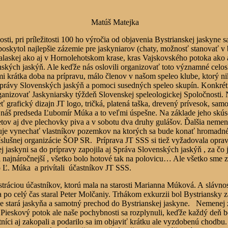
Matúš Matejk
i, pri príležitosti 100 ho výročia od objavenia Bystrianskej jaskyne s
oskytol najlepšie zázemie pre jaskyniarov (chaty, možnosť stanovať v b
alaskej ako aj v Hornolehotskom krase, kras Vajskovského potoka ako a
kých jaskýň. Ale keďže nás oslovili organizovať toto významné celosl
mi krátka doba na prípravu, málo členov v našom speleo klube, ktorý n
právy Slovenských jaskýň a pomoci susedných speleo skupín. Konkrét
rganizovať Jaskyniarsky týždeň Slovenskej speleologickej Spoločnosti.
 grafický dizajn JT logo, tričká, platená taška, drevený prívesok, samo
al náš predseda Ľubomír Múka a to veľmi úspešne. Na základe jeho skús
v aj dve plechovky piva a v sobotu dva druhy gulášov. Ďalšia nemeno
uje vynechať vlastníkov pozemkov na ktorých sa bude konať hromadné 
slušnej organizácie ŠOP SR. Príprava JT SSS si tiež vyžadovala opravu 
 jaskyni sa do prípravy zapojila aj Správa Slovenských jaskýň , za čo 
ajnáročnejší , všetko bolo hotové tak na polovicu… Ale všetko sme zvl
o Ľ. Múka a privítali účastníkov JT SSS.
stráciou účastníkov, ktorú mala na starosti Marianna Múková. A slávno
a po celý čas staral Peter Molčaniy. Trhákom exkurzii bol Bystriansk
zie stará jaskyňa a samotný prechod do Bystrianskej jaskyne. Nemenej 
Pieskový potok ale naše pochybnosti sa rozplynuli, keďže každý deň 
stníci aj zakopali a podarilo sa im objaviť krátku ale vyzdobenú chod