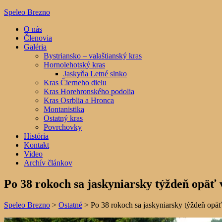
Speleo Brezno
O nás
Členovia
Galéria
Bystriansko – valaštianský kras
Hornolehotský kras
Jaskyňa Letné slnko
Kras Čierneho dielu
Kras Horehronského podolia
Kras Osrblia a Hronca
Montanistika
Ostatný kras
Povrchovky
História
Kontakt
Video
Archív článkov
Po 38 rokoch sa jaskyniarsky týždeň opäť 
Speleo Brezno
>
Ostatné
>
Po 38 rokoch sa jaskyniarsky týždeň opäť 