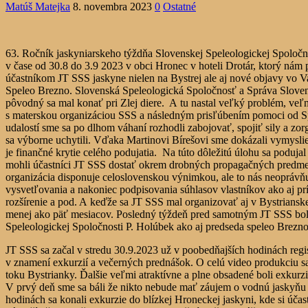
Matúš Matejka
8. novembra 2023
0
Ostatné
63. Ročník jaskyniarskeho týždňa Slovenskej Speleologickej Spoločnost
v čase od 30.8 do 3.9 2023 v obci Hronec v hoteli Drotár, ktorý nám p
účastníkom JT SSS jaskyne nielen na Bystrej ale aj nové objavy vo V
Speleo Brezno. Slovenská Speleologická Spoločnosť a Správa Slovens
pôvodný sa mal konať pri Zlej diere. A tu nastal veľký problém, veľ
s materskou organizáciou SSS a následným prisľúbením pomoci od S
udalostí sme sa po dlhom váhaní rozhodli zabojovať, spojiť sily a zo
sa výborne uchytili. Vďaka Martinovi Bírešovi sme dokázali vymyslieť
je finančné krytie celého podujatia. Na túto dôležitú úlohu sa poduj
mohli účastníci JT SSS dostať okrem drobných propagačných predmeto
organizácia disponuje celoslovenskou výnimkou, ale to nás neoprávň
vysvetľovania a nakoniec podpisovania súhlasov vlastníkov ako aj prí
rozšírenie a pod. A keďže sa JT SSS mal organizovať aj v Bystrianskej
menej ako päť mesiacov. Posledný týždeň pred samotným JT SSS bol n
Speleologickej Spoločnosti P. Holúbek ako aj predseda speleo Brezn
JT SSS sa začal v stredu 30.9.2023 už v poobedňajších hodinách regi
v znamení exkurzií a večerných prednášok. O celú video produkciu s
toku Bystrianky. Ďalšie veľmi atraktívne a plne obsadené boli exkur
V prvý deň sme sa báli že nikto nebude mať záujem o vodnú jaskyňu 
hodinách sa konali exkurzie do blízkej Hroneckej jaskyni, kde si úča