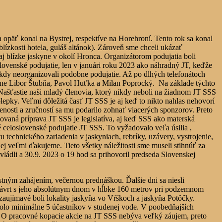
a
a opäť konal na Bystrej, respektíve na Horehroní. Tento rok sa konal
lízkosti hotela, guláš altánok). Zároveň sme chceli ukázať
j blízke jaskyne v okolí Hronca. Organizátorom podujatia boli
ovenské podujatie, len v januári roku 2023 ako náhradný JT, keďže
ikdy neorganizovali podobne podujatie. Až po dlhých telefonátoch
ne Libor Štubňa, Pavol Huťka a Milan Poprocký. Na základe týchto
 Našťastie naši mladý členovia, ktorý nikdy neboli na žiadnom JT SSS
lepky. Veľmi dôležitá časť JT SSS je aj keď to nikto nahlas nehovorí
enosti a zručností sa mu podarilo zohnať viacerých sponzorov. Preto
vaná príprava JT SSS je legislatíva, aj keď SSS ako materská
celoslovenské podujatie JT SSS. To vyžadovalo veľa úsilia ,
technického zariadenia v jaskyniach, rebríky, uzávery, vystrojenie,
jej veľmi ďakujeme. Tieto všetky náležitosti sme museli stihnúť za
ádli a 30.9. 2023 o 19 hod sa prihovoril predseda Slovenskej
stným zahájením, večernou prednáškou. Ďalšie dni sa niesli
y závrt s jeho absolútnym dnom v hĺbke 160 metrov pri podzemnom
zaujímavé boli lokality jaskyňa vo Vŕškoch a jaskyňa Potôčky.
bolo minimálne 5 účastníkov v studenej vode. V poobedňajších
bu. O pracovné kopacie akcie na JT SSS nebýva veľký záujem, preto