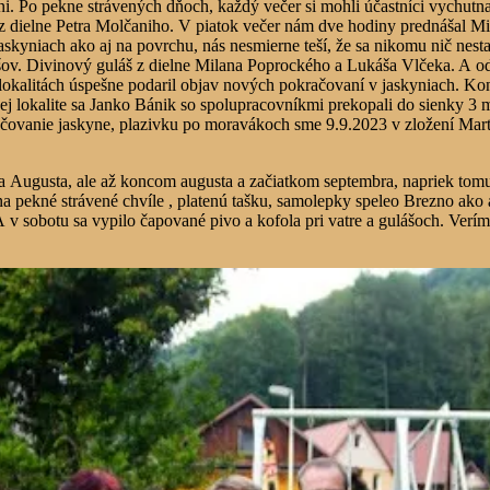
dni. Po pekne strávených dňoch, každý večer si mohli účastníci vychu
deá z dielne Petra Molčaniho. V piatok večer nám dve hodiny prednášal 
kyniach ako aj na povrchu, nás nesmierne teší, že sa nikomu nič nestal
lášov. Divinový guláš z dielne Milana Poprockého a Lukáša Vlčeka. A
okalitách úspešne podaril objav nových pokračovaní v jaskyniach. Ko
ej lokalite sa Janko Bánik so spolupracovníkmi prekopali do sienky 3 m
ačovanie jaskyne, plazivku po moravákoch sme 9.9.2023 v zložení Mart
a Augusta, ale až koncom augusta a začiatkom septembra, napriek tomu
na pekné strávené chvíle , platenú tašku, samolepky speleo Brezno ako
 v sobotu sa vypilo čapované pivo a kofola pri vatre a gulášoch. Verím