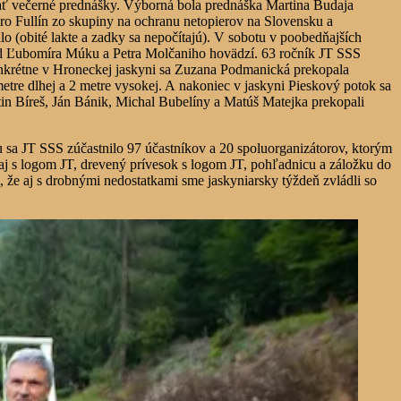
tnať večerné prednášky. Výborná bola prednáška Martina Budaja
Miro Fullín zo skupiny na ochranu netopierov na Slovensku a
o (obité lakte a zadky sa nepočítajú). V sobotu v poobedňajších
 od Ľubomíra Múku a Petra Molčaniho hovädzí. 63 ročník JT SSS
nkrétne v Hroneckej jaskyni sa Zuzana Podmanická prekopala
etre dlhej a 2 metre vysokej. A nakoniec v jaskyni Pieskový potok sa
in Bíreš, Ján Bánik, Michal Bubelíny a Matúš Matejka prekopali
 sa JT SSS zúčastnilo 97 účastníkov a 20 spoluorganizátorov, ktorým
 aj s logom JT, drevený prívesok s logom JT, pohľadnicu a záložku do
, že aj s drobnými nedostatkami sme jaskyniarsky týždeň zvládli so