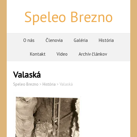
Speleo Brezno
O nás
Členovia
Galéria
História
Kontakt
Video
Archív článkov
Valaská
Speleo Brezno
>
História
>
Valaská