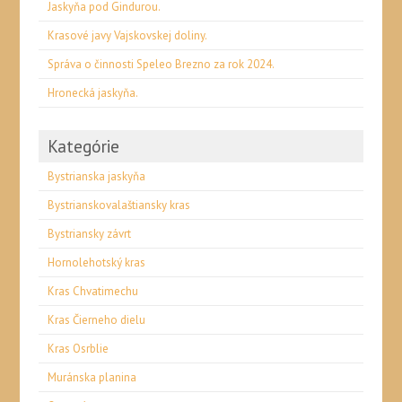
Jaskyňa pod Gindurou.
Krasové javy Vajskovskej doliny.
Správa o činnosti Speleo Brezno za rok 2024.
Hronecká jaskyňa.
Kategórie
Bystrianska jaskyňa
Bystrianskovalaštiansky kras
Bystriansky závrt
Hornolehotský kras
Kras Chvatimechu
Kras Čierneho dielu
Kras Osrblie
Muránska planina