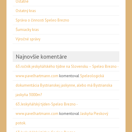
Ostatné
Ostatný kras
Správa o činnosti Speleo Brezno
Šumiacky kras
Výročné správy
Najnovšie komentáre
63.ročník jeskyňářského týdne na Slovensku – Speleo Brezno -
www.pavelhartmann.com
komentoval
Speleologická
dokumentácia Bystrianskej jaskynne, alebo má Bystrianska
jaskyňa 3000m?
63.Jeskyňářský týden-Speleo Brezno -
www.pavelhartmann.com
komentoval
Jaskyňa Pieskový
potok.