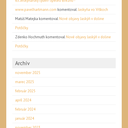
63.Jeskyňářský týden-Speleo Brezno -
www.pavelhartmann.com
komentoval
Jaskyňa vo Vŕškoch
Matúš Matejka
komentoval
Nové objavy Jaskýň v doline
Potôčky.
Zdenko Hochmuth
komentoval
Nové objavy Jaskýň v doline
Potôčky.
Archív
november 2025
marec 2025
február 2025
apríl 2024
február 2024
január 2024
november 2023