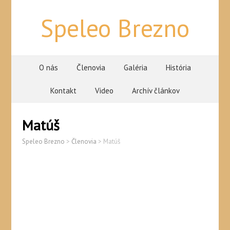
Speleo Brezno
O nás
Členovia
Galéria
História
Kontakt
Video
Archív článkov
Matúš
Speleo Brezno
>
Členovia
>
Matúš