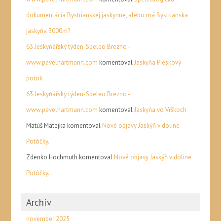
dokumentácia Bystrianskej jaskynne, alebo má Bystrianska
jaskyňa 3000m?
63.Jeskyňářský týden-Speleo Brezno -
www.pavelhartmann.com
komentoval
Jaskyňa Pieskový
potok.
63.Jeskyňářský týden-Speleo Brezno -
www.pavelhartmann.com
komentoval
Jaskyňa vo Vŕškoch
Matúš Matejka
komentoval
Nové objavy Jaskýň v doline
Potôčky.
Zdenko Hochmuth
komentoval
Nové objavy Jaskýň v doline
Potôčky.
Archív
november 2025