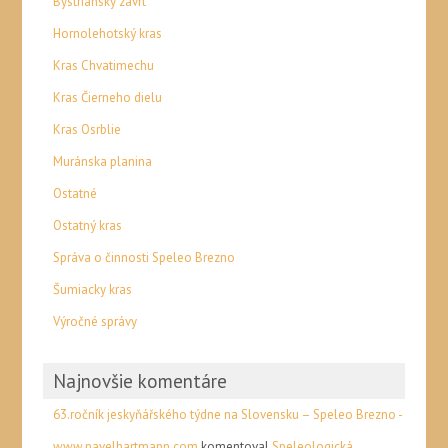
Bystriansky závrt
Hornolehotský kras
Kras Chvatimechu
Kras Čierneho dielu
Kras Osrblie
Muránska planina
Ostatné
Ostatný kras
Správa o činnosti Speleo Brezno
Šumiacky kras
Výročné správy
Najnovšie komentáre
63.ročník jeskyňářského týdne na Slovensku – Speleo Brezno -
www.pavelhartmann.com
komentoval
Speleologická